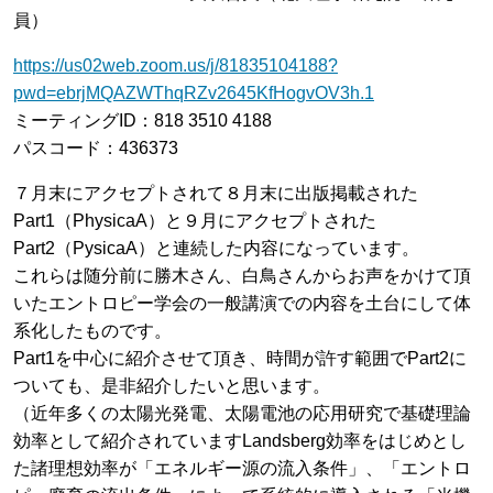
員）
https://us02web.zoom.us/j/81835104188?
pwd=ebrjMQAZWThqRZv2645KfHogvOV3h.1
ミーティングID：818 3510 4188
パスコード：436373
７月末にアクセプトされて８月末に出版掲載された
Part1（PhysicaA）と９月にアクセプトされた
Part2（PysicaA）と連続した内容になっています。
これらは随分前に勝木さん、白鳥さんからお声をかけて頂
いたエントロピー学会の一般講演での内容を土台にして体
系化したものです。
Part1を中心に紹介させて頂き、時間が許す範囲でPart2に
ついても、是非紹介したいと思います。
（近年多くの太陽光発電、太陽電池の応用研究で基礎理論
効率として紹介されていますLandsberg効率をはじめとし
た諸理想効率が「エネルギー源の流入条件」、「エントロ