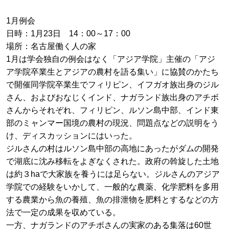
1月例会
日時：1月23日 14：00～17：00
場所：名古屋働く人の家
1月は学会独自の例会はなく「アジア学院」主催の「アジ
ア学院卒業生とアジアの農村を語る集い」に協賛のかたち
で開催同学院卒業生でフィリピン、イフガオ族出身のジル
さん、およびおなじくインド、ナガランド族出身のアチボ
さんからそれぞれ、フィリピン、ルソン島中部、インド東
部のミャンマー国境の農村の現況、問題点などの説明をう
け、ディスカッションにはいった。
ジルさんの村はルソン島中部の高地にあったがダムの開発
で湖底に沈み移転をよぎなくされた。政府の斡旋した土地
は約３haで大家族を養うには足らない。ジルさんのアジア
学院での経験をいかして、一般的な農薬、化学肥料を多用
する農業から魚の養殖、魚の排泄物を肥料とするなどの方
法で一定の成果を収めている。
一方、ナガランドのアチボさんの実家のある集落は60世