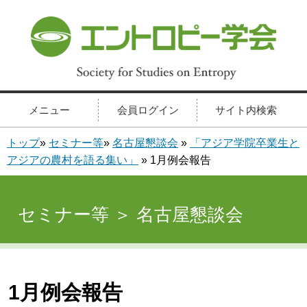
メニュー
会員ログイン
サイト内検索
トップ
»
セミナー等
»
名古屋懇談会
»
「アジア学院卒業生と
アジアの農村を語る集い」
» 1月例会報告
セミナー等 ＞ 名古屋懇談会
1月例会報告