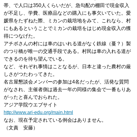
帯、で人口は350人くらいだが、急勾配の棚田で現金収入
が不足し、学費、医療品などの購入にも事欠いていた。愛
媛県をたずねた際、ミカンの栽培地をみて、これなら、村
にもあるということでミカンの栽培をはじめ現金収入の獲
得につなげた。
アチボさんの村には車のはいれる道がなく鉄線（蔓？）製
のつり橋が唯一の交通手段である。村民は車の入れる道が
できるのを待ち望んでいる。
など、それぞれ事情はことなるが、日本と違った農村の厳
しさがつたわってきた。
名古屋懇談会メンバーの参加は4名だったが、活発な質問
がなされ、主催者側は過去一年の同様の集会で一番もりあ
がったと喜んでおられた。
アジア学院ウエブサイト
http://www.ari-edu.org/main.html
なお、現在予定されている例会はありません。
（文責 安藤）