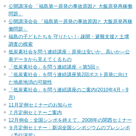
公開講演会 「福島第一原発の事故原因と 大飯原発再稼働
問題」
公開講演会会 「福島第一原発の事故原因と 大飯原発再稼
働問題」
福島の子どもたちを 守りたい！‐ 疎開・避難支援と土壌
調査の模索
低炭素社会を問う連続講座：原発は安いか、高いか―公
表データから見えてくるもの
「低炭素社会」を問う連続講座 ＜第5回＞
「低炭素社会」を問う連続講座第2回ポスト原発に向け
た地産地消の可能性
「低炭素社会」を問う連続講座のご案内(2010年4月～9
月)
11月定例セミナーのお知らせ
７月定例セミナーご案内
12月例会：全国シンポを終えて、2008年の関西セミナー
９月定例セミナー：新潟全国シンポジウムのプレシンポ
（予行演習）