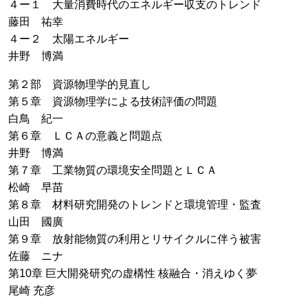
４ー１ 大量消費時代のエネルギー収支のトレンド
藤田 祐幸
４ー２ 太陽エネルギー
井野 博満
第２部 資源物理学的見直し
第５章 資源物理学による技術評価の問題
白鳥 紀一
第６章 ＬＣＡの意義と問題点
井野 博満
第７章 工業物質の環境安全問題とＬＣＡ
松崎 早苗
第８章 材料研究開発のトレンドと環境管理・監査
山田 國廣
第９章 放射能物質の利用とリサイクルに伴う被害
佐藤 ニナ
第10章 巨大開発研究の虚構性 核融合・消えゆく夢
尾崎 充彦