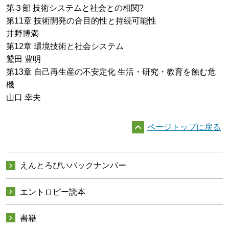
第３部 技術システムと社会との相関?
第11章 技術開発の合目的性と持続可能性
井野博満
第12章 環境技術と社会システム
鷲田 豊明
第13章 自己再生産の不安定化 生活・研究・教育を蝕む危
機
山口 幸夫

ページトップに戻る

えんとろぴいバックナンバー

エントロピー読本

書籍