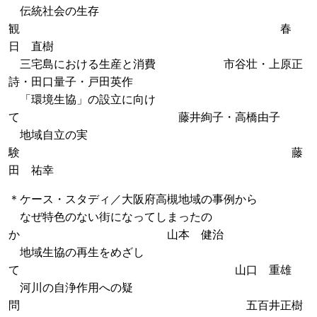
伝統社会の生存
観 春
日 直樹
三宅島における生産と消費 市谷壮・上原正
詩・田口量子・戸田英作
「環境生協」の設立に向け
て 藤井絢子・高橋由子
地域自立の実
験 藤
田 祐幸
＊ケース・スタディ／大阪府高槻地域の事例から
なぜ特色のない街になってしまったの
か 山本 健治
地域生協の再生をめざし
て 山口 重雄
河川の自浄作用への疑
問 五百井正樹