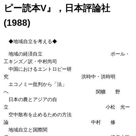
ピー読本V』，日本評論社
(1988)
◆地域自立を考える◆
地域の経済自立 ポール・
工キンズ／訳・中村尚司
中国におけるエントロピー研
究 洪時中・洪時明
エコノミー批判から「法」
へ 関曠 野
日本の農とアジアの自
立 小松 光ー
空中散布を止めるための方法
論 中村 修
地域自立と国際関