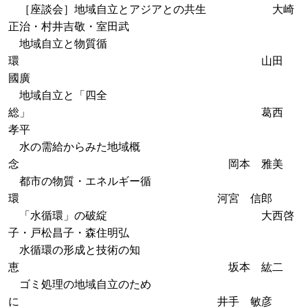
［座談会］地域自立とアジアとの共生 大崎
正治・村井吉敬・室田武
地域自立と物質循
環 山田
國廣
地域自立と「四全
総」 葛西
孝平
水の需給からみた地域概
念 岡本 雅美
都市の物質・エネルギー循
環 河宮 信郎
「水循環」の破綻 大西啓
子・戸松昌子・森住明弘
水循環の形成と技術の知
恵 坂本 紘二
ゴミ処理の地域自立のため
に 井手 敏彦