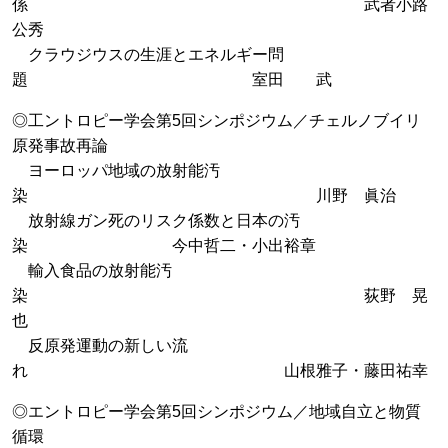
係 武者小路
公秀
クラウジウスの生涯とエネルギー問
題 室田 武
◎工ントロピー学会第5回シンポジウム／チェルノブイリ
原発事故再論
ヨーロッパ地域の放射能汚
染 川野 眞治
放射線ガン死のリスク係数と日本の汚
染 今中哲二・小出裕章
輸入食品の放射能汚
染 荻野 晃
也
反原発運動の新しい流
れ 山根雅子・藤田祐幸
◎エントロピー学会第5回シンポジウム／地域自立と物質
循環