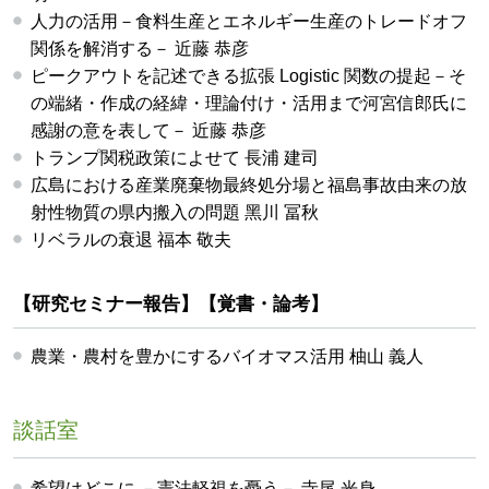
人力の活用－食料生産とエネルギー生産のトレードオフ
関係を解消する－ 近藤 恭彦
ピークアウトを記述できる拡張 Logistic 関数の提起－そ
の端緒・作成の経緯・理論付け・活用まで河宮信郎氏に
感謝の意を表して－ 近藤 恭彦
トランプ関税政策によせて 長浦 建司
広島における産業廃棄物最終処分場と福島事故由来の放
射性物質の県内搬入の問題 黑川 冨秋
リベラルの衰退 福本 敬夫
【研究セミナー報告】【覚書・論考】
農業・農村を豊かにするバイオマス活用 柚山 義人
談話室
希望はどこに －憲法軽視を憂う－ 寺尾 光身