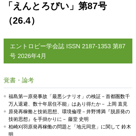
「えんとろぴい」第87号
（26.4）
エントロピー学会誌 ISSN 2187-1353 第87
号 2026年4月
覚書・論考
福島第一原発事故「最悪シナリオ」の検証－首都圏数千
万人退避、数十年居住不能」はあり得たか－ 上岡 直見
原発再稼働と技術思想、環境倫理－井野博満『脱原発の
技術思想』を手掛かりに－ 藤堂 史明
柏崎刈羽原発再稼働の問題と「地元同意」に関して 鈴木
明