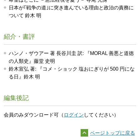
日本が｢戦争の道｣に突き進んでいる理由と政治の責務に
ついて 鈴木 明
紹介・書評
ハンノ・ザウアー 著 長谷川圭 訳: 『MORAL 善悪と道徳
の人類史』藤堂 史明
鈴木宣弘 著: 『コメ・ショック 塩おにぎりが 500 円にな
る日』鈴木 明
編集後記
会員のみダウンロード可（
ログイン
してください）

ページトップに戻る