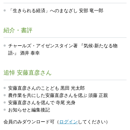
「生きられる経済」へのまなざし 安部 竜一郎
紹介・書評
チャールズ・アイゼンスタイン著 『気候-新たなる物
語-』 酒井 泰幸
追悼 安藤直彦さん
安藤直彦さんのことども 黒田 光太郎
農作業を共にした安藤直彦さんを偲ぶ 須藤 正親
安藤直彦さんを偲んで 寺尾 光身
お知らせと編集後記
会員のみダウンロード可（
ログイン
してください）