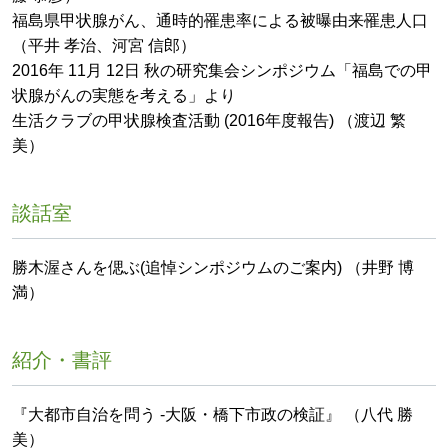
福島県甲状腺がん、通時的罹患率による被曝由来罹患人口
（平井 孝治、河宮 信郎）
2016年 11月 12日 秋の研究集会シンポジウム「福島での甲
状腺がんの実態を考える」より
生活クラブの甲状腺検査活動 (2016年度報告) （渡辺 繁
美）
談話室
勝木渥さんを偲ぶ(追悼シンポジウムのご案内) （井野 博
満）
紹介・書評
『大都市自治を問う -大阪・橋下市政の検証』 （八代 勝
美）