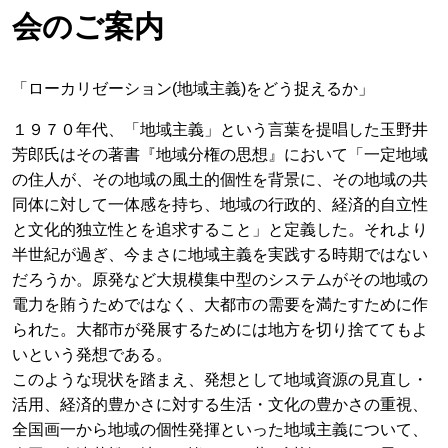
会のご案内
「ローカリゼーション(地域主義)をどう捉えるか」
１９７０年代、「地域主義」という言葉を提唱した玉野井
芳郎氏はその著書『地域分権の思想』において「一定地域
の住人が、その地域の風土的個性を背景に、その地域の共
同体に対して一体感を持ち、地域の行政的、経済的自立性
と文化的独立性とを追求すること」と定義した。それより
半世紀が過ぎ、今まさに地域主義を実践する時期ではない
だろうか。原発など大規模集中型のシステムがその地域の
電力を賄うためではなく、大都市の需要を満たすために作
られた。大都市が発展するためには地方を切り捨ててもよ
いという発想である。
このような現状を踏まえ、発想として地域資源の見直し・
活用、経済的豊かさに対する生活・文化の豊かさの重視、
全国画一から地域の個性発揮といった地域主義について、