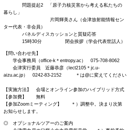
問題提起2 「原子力核災害から考える私たちの
暮らし」
片岡輝美さん（会津放射能情報セン
ター代表・非会員）
パネルディスカッションと質疑応答
15時30分 閉会挨拶（学会代表世話人）
【問い合わせ先】
学会事務局（office-k＊entropy.ac） 075-708-8062
会津実行委員 近藤恭彦（lect2105＊jc.u-
aizu.ac.jp） 0242-83-2152 ＊は@に変えてください
【実施方法】 会場とオンライン参加のハイブリッド方式
【参加費】 無料
【参加Zoomミーティング】 ＊）調整中。決まり次第
お知らせします。
◎ オプショナルツアーのご案内