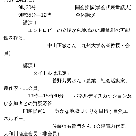
9時30分 開会挨拶(学会代表世話人)
9時35分―12時 全体講演
講演Ⅰ
「エントロピーの立場から地域の地産地消の可能
性を探る」
中山正敏さん（九州大学名誉教授・会
員）
講演Ⅱ
「タイトルは未定」
菅野芳秀さん（農業、社会活動家、
農作家・非会員）
13時―15時30分 パネルディスカッション及
び参加者との質疑応答
問題提起1 「豊かな地域づくりを目指す自然エ
ネルギー」
佐藤彌右衛門さん（会津電力代表、
大和川酒造会長・非会員）