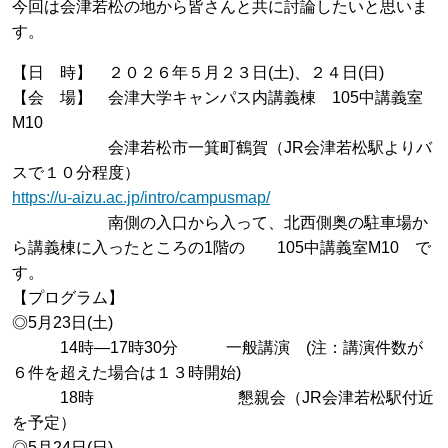
今回は会津若松の地から皆さんと共に討論したいと思いま
す。
【日 時】 ２０２６年５月２３日(土)、２４日(日)
【会 場】 会津大学キャンパス内講義棟 105中講義室
M10
会津若松市一箕町鶴賀（JR会津若松駅よりバ
スで１０分程度）
https://u-aizu.ac.jp/intro/campusmap/
南側の入口から入って、北西側奥の駐車場か
ら講義棟に入ったところの1階の 105中講義室M10 で
す。
【プログラム】
◎5月23日(土)
14時―17時30分 一般講演 (注：講演件数が
６件を超えた場合は１３時開始)
18時 懇親会（JR会津若松駅付近
を予定）
◎5月24日(日)