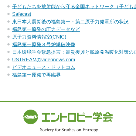
子どもたちを放射能から守る全国ネットワーク（子ども
Safecast
東日本大震災後の福島第一・第二原子力発電所の状況
福島第一原発の圧力データなど
原子力資料情報室(CNIC)
福島第一原発３号炉爆破映像
日本環境学会緊急提言：震災復興と脱原発温暖化対策の
USTREAMのvideonews.com
ビデオニュース・ドットコム
福島第一原発で再臨界