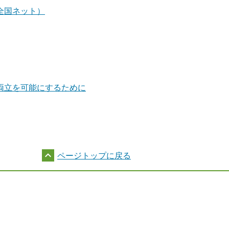
全国ネット）
両立を可能にするために

ページトップに戻る