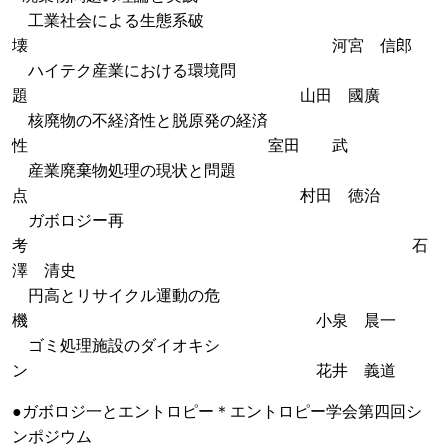
工業社会による生態系破
壊 河宮 信郎
ハイテク産業における環境問
題 山田 國廣
核廃物の不経済性と脱原発の経済
性 室田 武
産業廃棄物処理の現状と問題
点 村田 徳治
ガボロジー再
考 石
澤 清史
円高とリサイクル運動の危
機 小泉 晨一
ゴミ処理施設のダイオキシ
ン 花井 義道
●ガボロジ一とエントロピー＊エントロピー学会第四回シ
ンポジウム