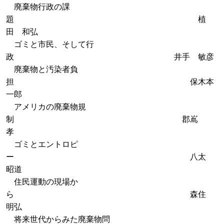
廃棄物行政の課
題 植
田 和弘
ゴミと市民、そして行
政 井手 敏彦
廃棄物と汚染者負
担 保木本
一郎
アメリカの廃棄物規
制 郡嶌
孝
ゴミとエントロピ
ー 八太
昭道
住民運動の現場か
ら 森住
明弘
将来世代からみた廃棄物問