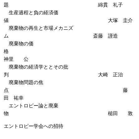
題 綿貫 礼子
生産過程と負の経済価
値 大塚 圭介
廃棄物の再生と市場メカニズ
ム 斎藤 謹造
廃棄物の価
格
神里 公
廃棄物の経済学ととその批
判 大崎 正治
廃棄物問題の焦
点 藤
田 祐幸
エントロピー論と廃棄
物 槌田 敦
エントロピー学会への招待