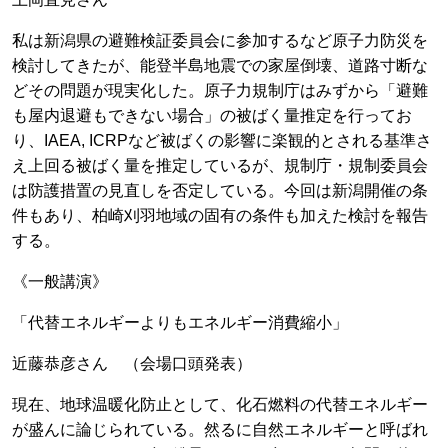
私は新潟県の避難検証委員会に参加するなど原子力防災を
検討してきたが、能登半島地震での家屋倒壊、道路寸断な
どその問題が現実化した。原子力規制庁はみずから「避難
も屋内退避もできない場合」の被ばく量推定を行ってお
り、IAEA, ICRPなど被ばくの影響に楽観的とされる基準さ
え上回る被ばく量を推定しているが、規制庁・規制委員会
は防護措置の見直しを否定している。今回は新潟開催の条
件もあり、柏崎刈羽地域の固有の条件も加えた検討を報告
する。
《一般講演》
「代替エネルギーよりもエネルギー消費縮小」
近藤恭彦さん （会場口頭発表）
現在、地球温暖化防止として、化石燃料の代替エネルギー
が盛んに論じられている。然るに自然エネルギーと呼ばれ