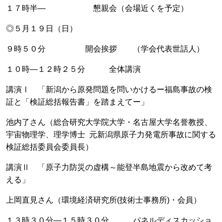
１７時半― 懇親会（会場近くを予定）
◎５月１９日（日）
９時５０分 開会挨拶 （学会代表世話人）
１０時―１２時２５分 全体講演
講演Ⅰ 「新潟から原発問題を問いかけるー福島事故の検
証と「検証総括報告書」を踏まえてー」
池内了さん（総合研究大学院大学・名古屋大学名誉教授、
宇宙物理学、理学博士 元新潟県原子力発電所事故に関する
検証総括委員会委員長）
講演Ⅱ 「原子力防災の虚構～能登半島地震から改めて考
える」
上岡直見さん（環境経済研究所(技術士事務所)・会員）
１３時３０分―１５時３０分 パネルディスカッショ