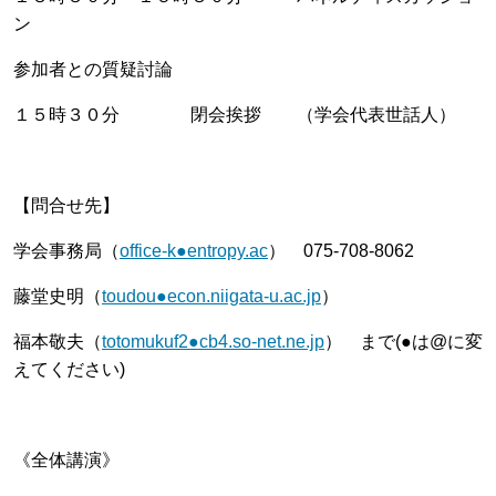
ン
参加者との質疑討論
１５時３０分 閉会挨拶 （学会代表世話人）
【問合せ先】
学会事務局（
office-k●entropy.ac
） 075-708-8062
藤堂史明（
toudou●econ.niigata-u.ac.jp
）
福本敬夫（
totomukuf2●cb4.so-net.ne.jp
） まで(●は@に変
えてください)
《全体講演》