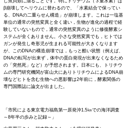
し魚貝類に溜ることです。特にトリチウム（３重水素）は
β崩壊してヘリウムに替わるので、「水素結合で保ってい
る、DNAの二重らせん構造」が崩壊します。これは一塩基
単位の通常の突然変異と全く違い，生物が進化の過程で経
験していないもので，通常の突然変異のように修復酵素シ
ステムが全くありません。小さな突然変異でも，ヒトでは
ガンが発生し奇形児が生まれる可能性が大きくなります
が、このDNAの構造崩壊では，もっと酷い状態（例えば、
DNAの転写が出来ず，体中の蛋白発現が出来なくなるため
の「突然死」など）が予想されます。日本にも、トリチウ
ムの専門研究機関が富山大にありトリチウムによるDNA崩
壊などヒトを含む生物への悪影響は2年前に，酵素関係の
専門国際誌に論文が出ました。
「市民による東京電力福島第一原発沖1.5㎞での海洋調査
～8年半の歩みと記録～」