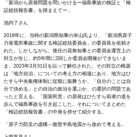
「新潟から原発問題を問いかけるー福島事故の検証と「検
証総括報告書」を踏まえてー」
池内了さん
2018年に、当時の新潟県知事の米山氏より、「新潟県原子
力発電所事故に関する検証総括委員会」の委員長を依頼さ
れた。しかしながら、後任の花角知事との委員会運営上の
対立が生じ、約5年間に2回しか委員会開催ができないま
ま、2023年3月31日を以って解任された。その対立の根源
は「地方自治」についての考え方の相違にあり、地方はひ
たすら中央集権体制に従順に振舞うか、「自分のことは自
分で決める」との自治の政治を選ぶか、の選択の問題であ
ったと言える。「国策民営」の原発はひたすら前者の道を
歩んで福島事故を引き起こした。それについてまとめた
「検証総括報告書」の中身を併せて紹介する。
「原子力防災の虚構～能登半島地震から改めて考える」
上岡直見さん