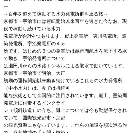
ー
～百年を超えて稼動する水力発電所群を巡る旅～
京都市・宇治市には運転開始以来百年を過ぎた今なお、現
役で稼動し続けている水力
発電所が合計4 つあります。蹴上発電所、夷川発電所、墨
染発電所、宇治発電所の４ヵ
所です。はじめの３つの発電所は琵琶湖疏水を流下する水
で動き、宇治発電所について
は瀬田川からの水路トンネルによる取水で動いています。
京都市・宇治市で明治、大正
初期の運転開始以来動き続けているこれらの水力発電所
（中小水力）は、今では持続可
能な技術として全国的に注目されています。蹴上、墨染両
発電所に付帯するインクライ
ン（傾斜鉄道）のうち、蹴上については今も動態保存され
ていて、国際観光都市・京都
の観光資源にもなっています。これらの施設を順次巡る旅
で、京都地域の「人間・技術・