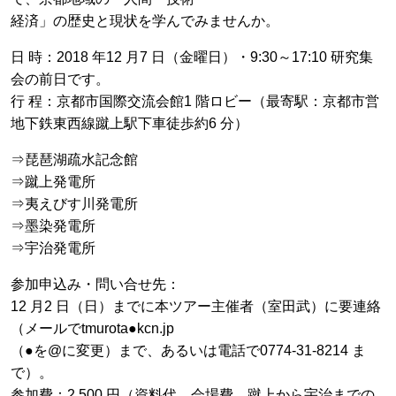
経済」の歴史と現状を学んでみませんか。
日 時：2018 年12 月7 日（金曜日）・9:30～17:10 研究集
会の前日です。
行 程：京都市国際交流会館1 階ロビー（最寄駅：京都市営
地下鉄東西線蹴上駅下車徒歩約6 分）
⇒琵琶湖疏水記念館
⇒蹴上発電所
⇒夷えびす川発電所
⇒墨染発電所
⇒宇治発電所
参加申込み・問い合せ先：
12 月2 日（日）までに本ツアー主催者（室田武）に要連絡
（メールでtmurota●kcn.jp
（●を@に変更）まで、あるいは電話で0774-31-8214 ま
で）。
参加費：2,500 円（資料代、会場費、蹴上から宇治までの